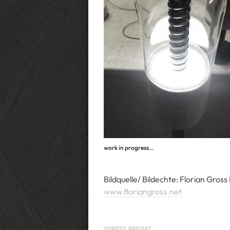
work in progress...
Bildquelle/ Bildechte: Florian Gross
www.floriangross.net
VORIGES PROJEKT